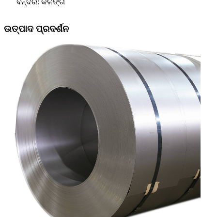
ବନ୍ଦର: କଳିଙ୍ଗ
ଉତ୍ପାଦ ପ୍ରଦର୍ଶନ