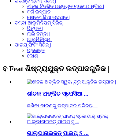
ରାଉଣ୍ଡ ଷ୍ଟିଲ୍ ସିରିଜ୍ |
ଶୀତଳ ଚିତ୍ରିତ ଉଜ୍ଜ୍ୱଳ ରାଉଣ୍ଡ ଷ୍ଟିଲ |
ବର୍ଗ ଇସ୍ପାତ |
ଷୋଡଶାଳିଆ ଇସ୍ପାତ |
ତମ୍ବା ଆଲୁମିନିୟମ୍ ସିରିଜ୍ |
ପିତ୍ତଳ |
ନାଲି ତମ୍ବା |
ଆଲୁମିନିୟମ୍ |
ପାଇପ୍ ଫିଟିଂ ସିରିଜ୍ |
ଫ୍ଲେଞ୍ଜ୍
କୋଣ
ବ Feat ଶିଷ୍ଟ୍ୟଯୁକ୍ତ ଉତ୍ପାଦଗୁଡିକ |
ଶୀତଳ ଅଙ୍କିତ ସ୍ପେସିଆ ...
କଣିକା କାରଣରୁ ଉତ୍ପାଦର ପରିଚୟ ...
ଗାଲ୍ଭାନାଇଜଡ୍ ପାଇପ୍ S ...