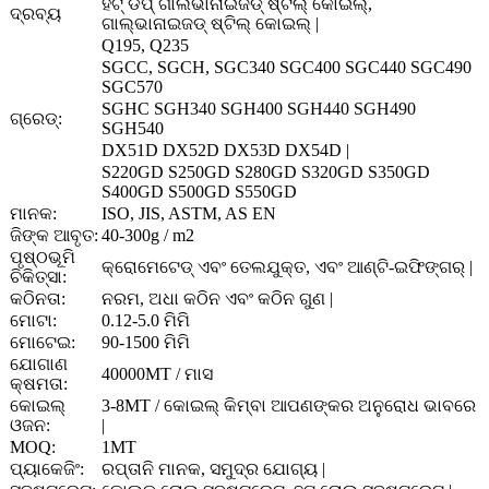
ହଟ୍ ଡିପ୍ ଗାଲଭାନାଇଜଡ୍ ଷ୍ଟିଲ୍ କୋଇଲ୍,
ଦ୍ରବ୍ୟ
ଗାଲ୍ଭାନାଇଜଡ୍ ଷ୍ଟିଲ୍ କୋଇଲ୍ |
Q195, Q235
SGCC, SGCH, SGC340 SGC400 SGC440 SGC490
SGC570
SGHC SGH340 SGH400 SGH440 SGH490
ଗ୍ରେଡ୍:
SGH540
DX51D DX52D DX53D DX54D |
S220GD S250GD S280GD S320GD S350GD
S400GD S500GD S550GD
ମାନକ:
ISO, JIS, ASTM, AS EN
ଜିଙ୍କ ଆବୃତ:
40-300g / m2
ପୃଷ୍ଠଭୂମି
କ୍ରୋମେଟେଡ୍ ଏବଂ ତେଲଯୁକ୍ତ, ଏବଂ ଆଣ୍ଟି-ଇଫିଙ୍ଗର୍ |
ଚିକିତ୍ସା:
କଠିନତା:
ନରମ, ଅଧା କଠିନ ଏବଂ କଠିନ ଗୁଣ |
ମୋଟା:
0.12-5.0 ମିମି
ମୋଟେଇ:
90-1500 ମିମି
ଯୋଗାଣ
40000MT / ମାସ
କ୍ଷମତା:
କୋଇଲ୍
3-8MT / କୋଇଲ୍ କିମ୍ବା ଆପଣଙ୍କର ଅନୁରୋଧ ଭାବରେ
ଓଜନ:
|
MOQ:
1MT
ପ୍ୟାକେଜିଂ:
ରପ୍ତାନି ମାନକ, ସମୁଦ୍ର ଯୋଗ୍ୟ |