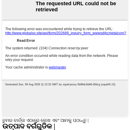
ତୁମର ବାର୍ତ୍ତା ଏଠାରେ ଲେଖ ଏବଂ ଆମକୁ ପଠାନ୍ତୁ |
ଉତ୍ପାଦ ବର୍ଗଗୁଡିକ |