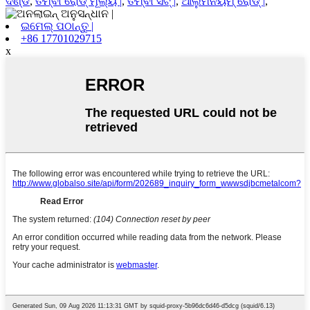
ଦଣ୍ଡ
,
ତମ୍ବା ରୋଡ୍ ମୂଲ୍ୟ |
,
ତମ୍ବା ସିଟ୍ |
,
ଆଲୁମିନିୟମ୍ ରୋଡ୍ |
,
ଇମେଲ୍ ପଠାନ୍ତୁ |
+86 17701029715
x