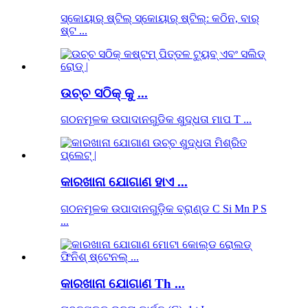
ସ୍କୋୟାର୍ ଷ୍ଟିଲ୍ ସ୍କୋୟାର୍ ଷ୍ଟିଲ୍: କଠିନ, ବାର୍
ଷ୍ଟ ...
ଉଚ୍ଚ ସଠିକ୍ କୁ ...
ଗଠନମୂଳକ ଉପାଦାନଗୁଡିକ ଶୁଦ୍ଧତା ମାପ T ...
କାରଖାନା ଯୋଗାଣ ହାଏ ...
ଗଠନମୂଳକ ଉପାଦାନଗୁଡ଼ିକ ବ୍ରାଣ୍ଡ C Si Mn P S
...
କାରଖାନା ଯୋଗାଣ Th ...