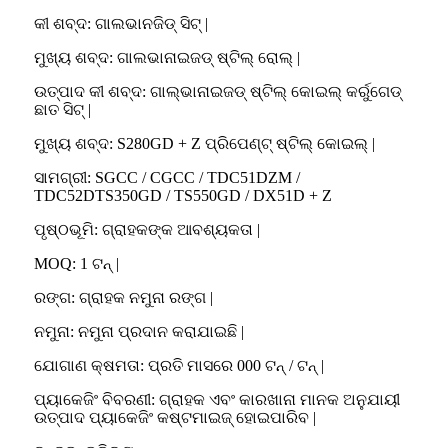
କୀ ଶବ୍ଦ: ଗାଲଭାନଜିଡ୍ ସିଟ୍ |
ମୁଖ୍ୟ ଶବ୍ଦ: ଗାଲଭାନାଇଜଡ୍ ଷ୍ଟିଲ୍ ରୋଲ୍ |
ଉତ୍ପାଦ କୀ ଶବ୍ଦ: ଗାଲ୍ଭାନାଇଜଡ୍ ଷ୍ଟିଲ୍ କୋଇଲ୍ କର୍ରୁଗେଡ୍
ଛାତ ସିଟ୍ |
ମୁଖ୍ୟ ଶବ୍ଦ: S280GD + Z ପ୍ରିପେଣ୍ଟ୍ ଷ୍ଟିଲ୍ କୋଇଲ୍ |
ସାମଗ୍ରୀ: SGCC / CGCC / TDC51DZM /
TDC52DTS350GD / TS550GD / DX51D + Z
ପୃଷ୍ଠଭୂମି: ଗ୍ରାହକଙ୍କ ଆବଶ୍ୟକତା |
MOQ: 1 ଟନ୍ |
ରଙ୍ଗ: ଗ୍ରାହକ ନମୁନା ରଙ୍ଗ |
ନମୁନା: ନମୁନା ପ୍ରଦାନ କରାଯାଇଛି |
ଯୋଗାଣ କ୍ଷମତା: ପ୍ରତି ମାସରେ 000 ଟନ୍ / ଟନ୍ |
ପ୍ୟାକେଜିଂ ବିବରଣୀ: ଗ୍ରାହକ ଏବଂ କାରଖାନା ମାନକ ଅନୁଯାୟୀ
ଉତ୍ପାଦ ପ୍ୟାକେଜିଂ କଷ୍ଟମାଇଜ୍ ହୋଇପାରିବ |