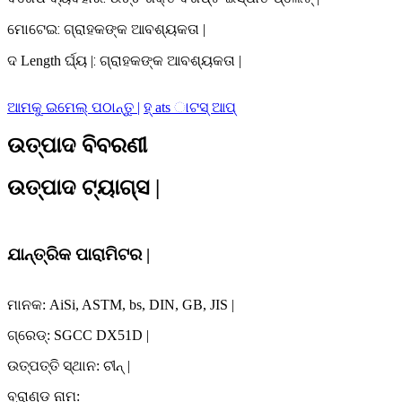
:
ମୋଟେଇ
ଗ୍ରାହକଙ୍କ ଆବଶ୍ୟକତା |
:
ଦ Length ର୍ଘ୍ୟ |
ଗ୍ରାହକଙ୍କ ଆବଶ୍ୟକତା |
ଆମକୁ ଇମେଲ୍ ପଠାନ୍ତୁ |
ହ୍ ats ାଟସ୍ ଆପ୍
ଉତ୍ପାଦ ବିବରଣୀ
ଉତ୍ପାଦ ଟ୍ୟାଗ୍ସ |
ଯାନ୍ତ୍ରିକ ପାରାମିଟର |
ମାନକ: AiSi, ASTM, bs, DIN, GB, JIS |
ଗ୍ରେଡ୍: SGCC DX51D |
ଉତ୍ପତ୍ତି ସ୍ଥାନ: ଚୀନ୍ |
ବ୍ରାଣ୍ଡ ନାମ: