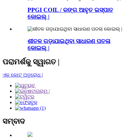
PPGI COIL / ରଙ୍ଗ ଆବୃତ ଇସ୍ପାତ
କୋଇଲ୍ |
ଶୀତଳ ଗଡ଼ାଯାଇଥିବା ସାଧାରଣ ପତଳା
କୋଇଲ୍ |
ପରାମର୍ଶକୁ ସ୍ୱାଗତ |
ଏକ କୋଟ୍ ଅନୁରୋଧ |
ସମ୍ବାଦ