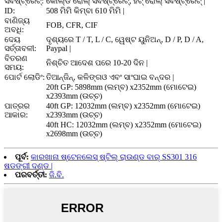
ସବଷ୍ଟ୍ରେଟ୍:
କୋଲ୍ଡ ରୋଲ୍ ସବଷ୍ଟ୍ରେଟ୍, ହଟ୍ ରୋଲ୍ ସବଷ୍ଟ୍ରେଟ୍ |
ID:
508 ମିମି କିମ୍ବା 610 ମିମି |
ବାଣିଜ୍ୟ
FOB, CFR, CIF
ଅବଧି:
ଦେୟ
ଦୃଶ୍ୟରେ T / T, L / C, ୱେଷ୍ଟ ୟୁନିଅନ୍, D / P, D / A,
ସର୍ତ୍ତାବଳୀ:
Paypal |
ବିତରଣ
ନିଶ୍ଚିତ ଆଦେଶ ପରେ 10-20 ଦିନ |
ସମୟ:
ପୋର୍ଟ ଲୋଡିଂ:
ତିଆନ୍ଜିନ୍, କଳିଙ୍ଗଓ ଏବଂ ସାଂଘାଇ ବନ୍ଦର |
20ft GP: 5898mm (ଲମ୍ବ) x2352mm (ମୋଟେଇ)
x2393mm (ଉଚ୍ଚ)
ପାତ୍ରର
40ft GP: 12032mm (ଲମ୍ବ) x2352mm (ମୋଟେଇ)
ଆକାର:
x2393mm (ଉଚ୍ଚ)
40ft HC: 12032mm (ଲମ୍ବ) x2352mm (ମୋଟେଇ)
x2698mm (ଉଚ୍ଚ)
ପୂର୍ବ:
କାରଖାନା ଷ୍ଟେନଲେସ୍ ଷ୍ଟିଲ୍ ରାଉଣ୍ଡ ବାର୍ SS301 316
ଷଡଙ୍ଗୀ ଦଣ୍ଡ |
ପରବର୍ତ୍ତୀ:
ଜି.ବି.