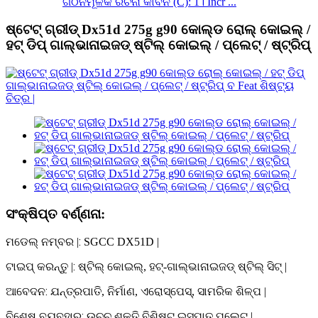
ଗଠନମୂଳକ ରଚନା କାର୍ବନ (C): 1। Incr ...
ଷ୍ଟେଟ୍ ଗ୍ରୀଡ୍ Dx51d 275g g90 କୋଲ୍ଡ ରୋଲ୍ କୋଇଲ୍ /
ହଟ୍ ଡିପ୍ ଗାଲ୍ଭାନାଇଜଡ୍ ଷ୍ଟିଲ୍ କୋଇଲ୍ / ପ୍ଲେଟ୍ / ଷ୍ଟ୍ରିପ୍
ସଂକ୍ଷିପ୍ତ ବର୍ଣ୍ଣନା:
:
ମଡେଲ୍ ନମ୍ବର |
SGCC DX51D |
:
ଟାଇପ୍ କରନ୍ତୁ |
ଷ୍ଟିଲ୍ କୋଇଲ୍, ହଟ୍-ଗାଲ୍ଭାନାଇଜଡ୍ ଷ୍ଟିଲ୍ ସିଟ୍ |
:
ଆବେଦନ
ଯନ୍ତ୍ରପାତି, ନିର୍ମାଣ, ଏରୋସ୍ପେସ୍, ସାମରିକ ଶିଳ୍ପ |
:
ବିଶେଷ ବ୍ୟବହାର
ଉଚ୍ଚ ଶକ୍ତି ବିଶିଷ୍ଟ ଇସ୍ପାତ ପ୍ଲେଟ୍ |