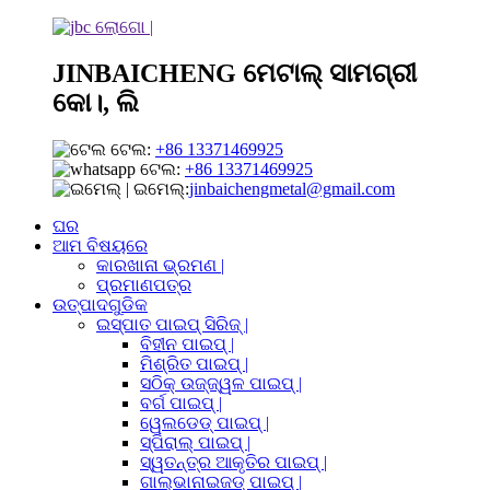
JINBAICHENG ମେଟାଲ୍ ସାମଗ୍ରୀ
କୋ।, ଲି
ଟେଲ:
+86 13371469925
ଟେଲ:
+86 13371469925
ଇମେଲ୍:
jinbaichengmetal@gmail.com
ଘର
ଆମ ବିଷୟରେ
କାରଖାନା ଭ୍ରମଣ |
ପ୍ରମାଣପତ୍ର
ଉତ୍ପାଦଗୁଡିକ
ଇସ୍ପାତ ପାଇପ୍ ସିରିଜ୍ |
ବିହୀନ ପାଇପ୍ |
ମିଶ୍ରିତ ପାଇପ୍ |
ସଠିକ୍ ଉଜ୍ଜ୍ୱଳ ପାଇପ୍ |
ବର୍ଗ ପାଇପ୍ |
ୱେଲଡେଡ୍ ପାଇପ୍ |
ସ୍ପିରାଲ୍ ପାଇପ୍ |
ସ୍ୱତନ୍ତ୍ର ଆକୃତିର ପାଇପ୍ |
ଗାଲ୍ଭାନାଇଜଡ୍ ପାଇପ୍ |