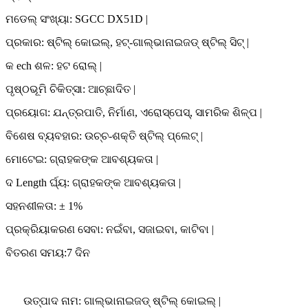
ମଡେଲ୍ ସଂଖ୍ୟା: SGCC DX51D |
ପ୍ରକାର: ଷ୍ଟିଲ୍ କୋଇଲ୍, ହଟ୍-ଗାଲ୍ଭାନାଇଜଡ୍ ଷ୍ଟିଲ୍ ସିଟ୍ |
କ ech ଶଳ: ହଟ ରୋଲ୍ |
ପୃଷ୍ଠଭୂମି ଚିକିତ୍ସା: ଆଚ୍ଛାଦିତ |
ପ୍ରୟୋଗ: ଯନ୍ତ୍ରପାତି, ନିର୍ମାଣ, ଏରୋସ୍ପେସ୍, ସାମରିକ ଶିଳ୍ପ |
ବିଶେଷ ବ୍ୟବହାର: ଉଚ୍ଚ-ଶକ୍ତି ଷ୍ଟିଲ୍ ପ୍ଲେଟ୍ |
ମୋଟେଇ: ଗ୍ରାହକଙ୍କ ଆବଶ୍ୟକତା |
ଦ Length ର୍ଘ୍ୟ: ଗ୍ରାହକଙ୍କ ଆବଶ୍ୟକତା |
ସହନଶୀଳତା: ± 1%
ପ୍ରକ୍ରିୟାକରଣ ସେବା: ନଇଁବା, ସଜାଇବା, କାଟିବା |
ବିତରଣ ସମୟ:
7 ଦିନ
ଉତ୍ପାଦ ନାମ: ଗାଲ୍ଭାନାଇଜଡ୍ ଷ୍ଟିଲ୍ କୋଇଲ୍ |