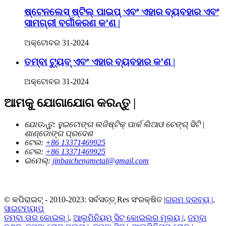
ଷ୍ଟେନଲେସ୍ ଷ୍ଟିଲ୍ ପାଇପ୍ ଏବଂ ଏହାର ବ୍ୟବହାର ଏବଂ
ସାମଗ୍ରୀ ବର୍ଗୀକରଣ କ’ଣ |
ଅକ୍ଟୋବର 31-2024
ତମ୍ବା ଟ୍ୟୁବ୍ ଏବଂ ଏହାର ବ୍ୟବହାର କ’ଣ |
ଅକ୍ଟୋବର 31-2024
ଆମକୁ ଯୋଗାଯୋଗ କରନ୍ତୁ |
ଯୋଡନ୍ତୁ:
ହୁଇଟୋଙ୍ଗ ଲଜିଷ୍ଟିକ୍ ପାର୍କ ଲିଆଓ ଚେଙ୍ଗ୍ ସିଟି |
ଶାଣ୍ଡୋଙ୍ଗ ପ୍ରଦେଶ
ଟେଲ:
+86 13371469925
ଟେଲ:
+86 13371469925
ଇମେଲ୍:
jinbaichengmetal@gmail.com
© କପିରାଇଟ୍ - 2010-2023: ସର୍ବସତ୍ତ୍ Res ସଂରକ୍ଷିତ |
ଗରମ ଦ୍ରବ୍ୟ |
,
ସାଇଟମ୍ୟାପ୍
ତମ୍ବା ତାର କୋଇଲ୍ |
,
ଆଲୁମିନିୟମ୍ ସିଟ୍ କୋଇଲର ମୂଲ୍ୟ |
,
ତମ୍ବା