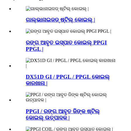
ଗାଲ୍ଭାନାଇଜଡ୍ ଷ୍ଟିଲ୍ କୋଇଲ୍ |
ରଙ୍ଗ ଆବୃତ ଇସ୍ପାତ କୋଇଲ୍ PPGI
PPGL |
DX51D GI / PPGL / PPGL କୋଇଲ୍
କାରଖାନା |
PPGI / ରଙ୍ଗ ଆବୃତ ଜିଙ୍କ ଷ୍ଟିଲ୍
କୋଇଲ୍ ଉତ୍ପାଦକ |